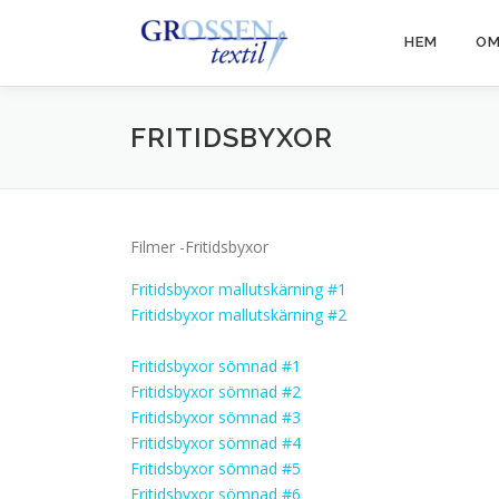
Hoppa
till
HEM
OM
innehåll
FRITIDSBYXOR
Filmer -Fritidsbyxor
Fritidsbyxor mallutskärning #1
Fritidsbyxor mallutskärning #2
Fritidsbyxor sömnad #1
Fritidsbyxor sömnad #2
Fritidsbyxor sömnad #3
Fritidsbyxor sömnad #4
Fritidsbyxor sömnad #5
Fritidsbyxor sömnad #6