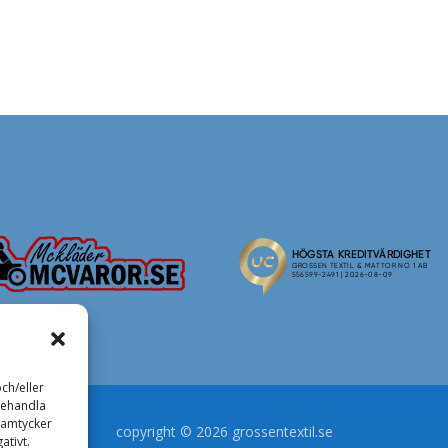
ch/eller
behandla
samtycker
copyright © 2026 grossentextil.se
ativt.