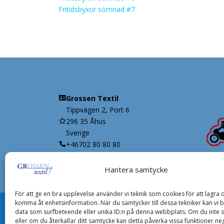
Fritidsbyxor sömnad #7
Grossen Textil
Tippvägen 2, Port 6
296 35 Åhus
Sverige
+46702 80 80 80
Hantera samtycke
För att ge en bra upplevelse använder vi teknik som cookies för att lagra o
komma åt enhetsinformation. När du samtycker till dessa tekniker kan vi 
data som surfbeteende eller unika ID:n på denna webbplats. Om du inte 
eller om du återkallar ditt samtycke kan detta påverka vissa funktioner neg